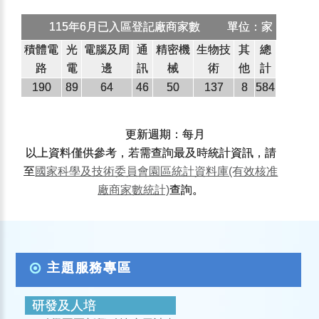
115年6月已入區登記廠商家數
單位：家
積體電
光
電腦及周
通
精密機
生物技
其
總
路
電
邊
訊
械
術
他
計
190
89
64
46
50
137
8
584
更新週期：每月
以上資料僅供參考，若需查詢最及時統計資訊，請
至
國家科學及技術委員會園區統計資料庫(有效核准
廠商家數統計)
查詢。
主題服務專區