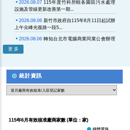
2026.08.07
115年度竹科所轄各園區污水處理
設施及管線更新改善第一期...
2026.08.06
新竹市政府自115年8月11日起試辦
上午尖峰光復路一段5...
2026.08.06
轉知台北市電腦商業同業公會辦理
「第14屆智慧城市創新應用...
更 多
2026.08.05
國科會115年第3季廉政電子報
2026.08.05
轉知勞動部修正發布「外國人生活
照顧服務計畫書裁量基準」
統計資訊
2026.08.05
轉知行政院新聞傳播處製作「《危
老條例》修正草案與《都更條...
115年6月有效核准廠商家數 (單位：家)
積體電路