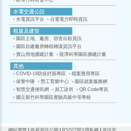
水電資訊平台
台電電力即時資訊
園區土地、廠房、宿舍出租資訊
園區自建廠房轉租轉讓資訊平台
寶山用地擴建計畫
龍潭科學園區擴建計畫
COVID-19防疫紓困專區
檔案應用專區
保警中隊
勞工育樂中心
園區就業服務網
智慧交通便民網
員工診所
QR Code專頁
國立新竹科學園區實驗高級中等學校
網站導覽
|
政府資訊公開
|
RSS訂閱
|
隱私權
|
資訊安