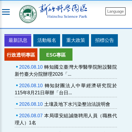
跳
到
Language
主
要
內
最新訊息
活動報名
重大政策
招標公告
容
行政透明專區
ESG專區
2026.08.10
轉知國立臺灣大學醫學院附設醫院
新竹臺大分院辦理2026「...
2026.08.10
轉知財團法人中華經濟研究院於
115年8月21日舉辦「台日...
2026.08.10
土壤及地下水污染整治法說明會
2026.08.07
本局環安組誠徵聘用人員（職務代
理人）1名