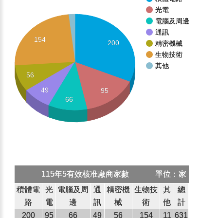
光電
電腦及周邊
通訊
154
200
精密機械
生物技術
其他
56
49
95
66
115年5有效核准廠商家數
單位：家
積體電
光
電腦及周
通
精密機
生物技
其
總
路
電
邊
訊
械
術
他
計
200
95
66
49
56
154
11
631