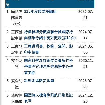
號
115年度民防團編組
1
民防團
2026.07.
隊書表
21
格式
行業標準分類與聯合國國際行
2
工商登
2024.07.
業標準分類中英對照表(第11次)
記申請
17
工廠證明書、抄錄、查閱、影
3
工商登
2024.05.
印申請書
記申請
30
國家科學及技術委員會新竹科
4
安全防
2025.11.
學園區管理局災害應變中心作
護
21
業要點
科學園區防災地圖
5
安全防
2026.07.
護
29
園區無人機實際飛航日期登記
6
遙控無
2024.12.
表單
人機飛
25