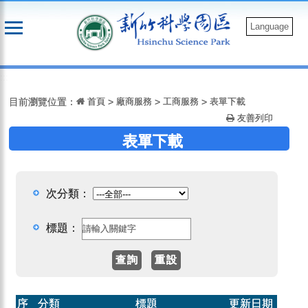
跳
到
Language
主
要
:::
內
容
目前瀏覽位置：
首頁
>
廠商服務
>
工商服務
>
表單下載
友善列印
表單下載
次分類：
標題：
序
分類
標題
更新日期