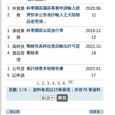
科學園區園區事業申請輸入經
1
外貿業
2020.06.
濟部未公告准許輸入之大陸物
2
務
11
品使用清...
科學園區出區放行單
1
保稅業
2019.12.
3
務
12
戰略性高科技貨品輸出許可證
1
高科技
2022.10.
審核表
4
貨品管
19
理
會計師查本核報告書
1
公司登
2022.01.
5
記申請
17
1
.
2
.
3
.
4
.
5
.
6
.
頁數: 1 / 6 ； 資料每頁以15筆展現；共有76 筆資料