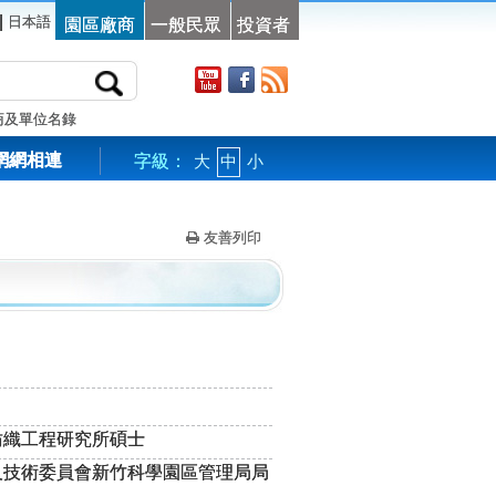
|
日本語
園區廠商
一般民眾
投資者
商及單位名錄
網網相連
字級：
大
中
小
友善列印
紡織工程研究所碩士
及技術委員會新竹科學園區管理局局