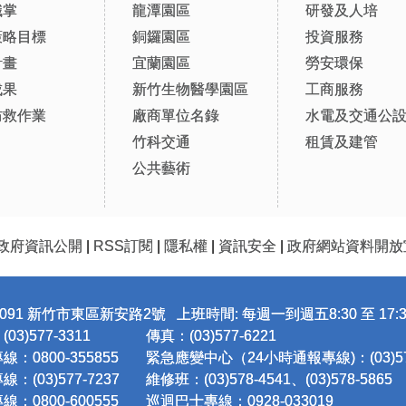
職掌
龍潭園區
研發及人培
策略目標
銅鑼園區
投資服務
計畫
宜蘭園區
勞安環保
成果
新竹生物醫學園區
工商服務
防救作業
廠商單位名錄
水電及交通公
竹科交通
租賃及建管
公共藝術
政府資訊公開
|
RSS訂閱
|
隱私權
|
資訊安全
|
政府網站資料開放
091 新竹市東區新安路2號 上班時間: 每週一到週五8:30 至 17:3
3)577-3311
傳真：(03)577-6221
：0800-355855
緊急應變中心（24小時通報專線)：(03)577
：(03)577-7237
維修班：(03)578-4541、(03)578-5865
：0800-600555
巡迴巴士專線：0928-033019