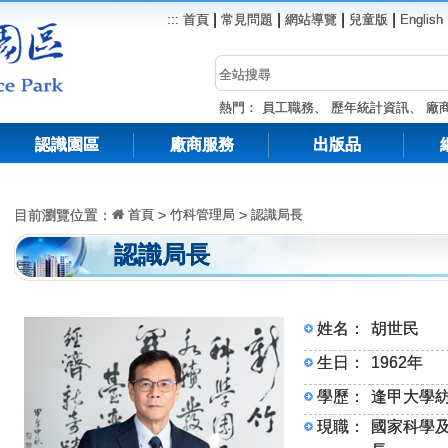
|
|
|
|
:::
首頁
常見問題
網站導覽
兒童版
English
熱門：
員工職務
、
歷年統計資訊
、
廠
認識園區
廠商服務
出版品
目前瀏覽位置：
首頁
>
竹科管理局
>
認識局長
認識局長
姓名：
胡世民
生日：
1962年
學歷：
逢甲大學
現職：
國家科學