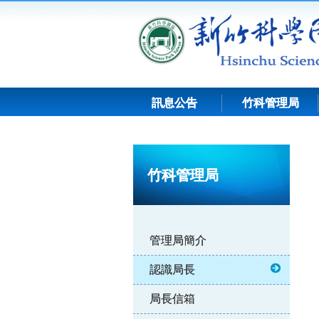
跳
到
主
要
內
容
訊息公告
竹科管理局
:::
竹科管理局
管理局簡介
認識局長
局長信箱