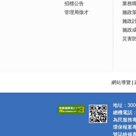
招標公告
業務
管理局徵才
施政
施政
施政
災害
網站導覽
|
地址：300
總機電話：(0
為民服務專線
環保報案專線
號誌維修專線