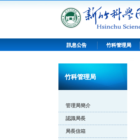
跳
到
主
要
內
容
訊息公告
竹科管理局
:::
竹科管理局
管理局簡介
認識局長
局長信箱