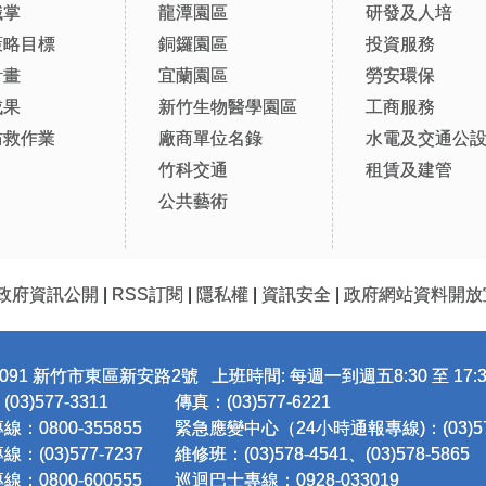
職掌
龍潭園區
研發及人培
策略目標
銅鑼園區
投資服務
計畫
宜蘭園區
勞安環保
成果
新竹生物醫學園區
工商服務
防救作業
廠商單位名錄
水電及交通公
竹科交通
租賃及建管
公共藝術
政府資訊公開
|
RSS訂閱
|
隱私權
|
資訊安全
|
政府網站資料開放
091 新竹市東區新安路2號 上班時間: 每週一到週五8:30 至 17:3
3)577-3311
傳真：(03)577-6221
：0800-355855
緊急應變中心（24小時通報專線)：(03)577
：(03)577-7237
維修班：(03)578-4541、(03)578-5865
：0800-600555
巡迴巴士專線：0928-033019