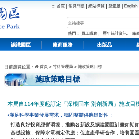
|
|
|
|
:::
首頁
常見問題
網站導覽
兒童版
English
熱門：
員工職務
、
歷年統計資訊
、
廠
認識園區
廠商服務
出版品
目前瀏覽位置：
首頁
>
竹科管理局
>
施政策略目標
施政策略目標
本局自114年度起訂定「深根固本 別創新局」施政目
•滿足科學事業發展需求，穩固整體供應鏈韌性：
打造良好投資經營環境，推動各新設及擴建園區計畫如期
基礎設施，保障水電穩定供應；促進產學研合作，培養園