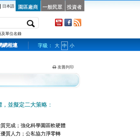
|
日本語
園區廠商
一般民眾
投資者
商及單位名錄
網網相連
字級：
大
中
小
友善列印
標，並擬定二大策略：
如質完成；強化科學園區軟硬體
區優質人力；公私協力淨零轉