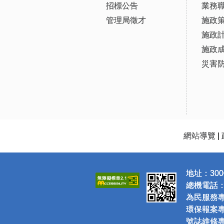
招標公告
業務
管理局徵才
施政
施政
施政
災害
網站導覽
|
地址：300
總機電話：(0
為民服務專線
環保報案專線
號誌維修專線