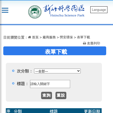
跳
到
Language
主
要
:::
內
容
目前瀏覽位置：
首頁
>
廠商服務
>
勞安環保
>
表單下載
友善列印
表單下載
次分類：
標題：
序
分類
標題
更新日期