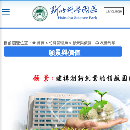
跳
到
Language
主
要
:::
內
容
目前瀏覽位置：
首頁
>
竹科管理局
>
願景與價值
友善列印
願景與價值