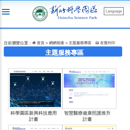
跳
到
Language
主
要
:::
內
容
目前瀏覽位置：
首頁
>
網網相連
>
主題服務專區
友善列印
主題服務專區
科學園區新興科技應用
智慧醫療健康照護推升
計畫
計畫