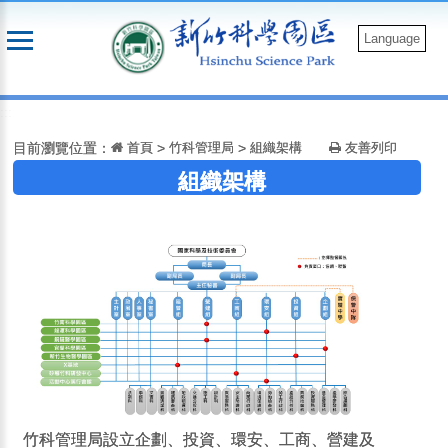
跳
到
Language
主
要
:::
內
容
目前瀏覽位置：
首頁
>
竹科管理局
>
組織架構
友善列印
組織架構
竹科管理局設立企劃、投資、環安、工商、營建及