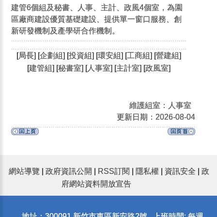
建管6個組及秘書、人事、主計、政風4個室，為園
區廠商建設優質基礎建設、提供單一窗口服務、創
新研發機制及產學研合作機制。
[
局長
] [
企劃組
] [
投資組
] [
環安組
] [
工商組
] [
營建組
]
[
建管組
] [
秘書室
] [
人事室
] [
主計室
] [
政風室
]
維護組室：人事室
更新日期：2026-08-04
網站導覽
|
政府資訊公開
|
RSS訂閱
|
隱私權
|
資訊安全
|
政
府網站資料開放宣告
地址：300091 新竹市東區新安路2號 上班時間: 每週