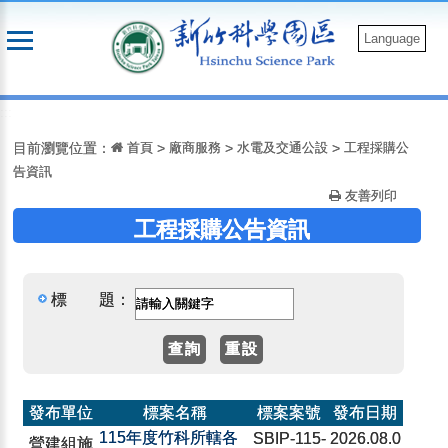
跳
到
Language
主
要
:::
內
容
目前瀏覽位置：
首頁
>
廠商服務
>
水電及交通公設
>
工程採購公
告資訊
友善列印
工程採購公告資訊
標 題：
發布單位
標案名稱
標案案號
發布日期
115年度竹科所轄各
SBIP-115-
2026.08.0
營建組施