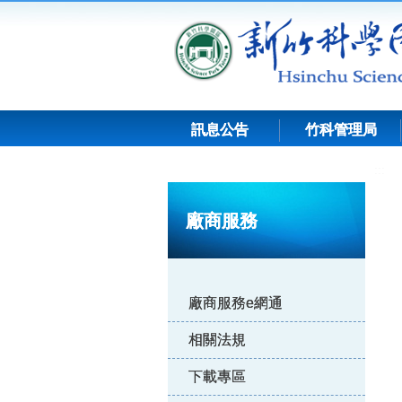
跳
到
主
要
內
容
訊息公告
竹科管理局
:::
廠商服務
廠商服務e網通
相關法規
下載專區