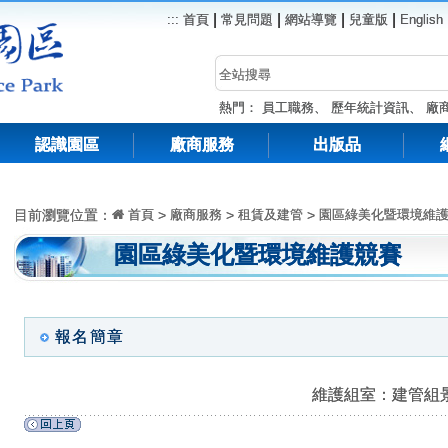
|
|
|
|
:::
首頁
常見問題
網站導覽
兒童版
English
熱門：
員工職務
、
歷年統計資訊
、
廠
認識園區
廠商服務
出版品
目前瀏覽位置：
首頁
>
廠商服務
>
租賃及建管
>
園區綠美化暨環境維
園區綠美化暨環境維護競賽
報名簡章
維護組室：建管組