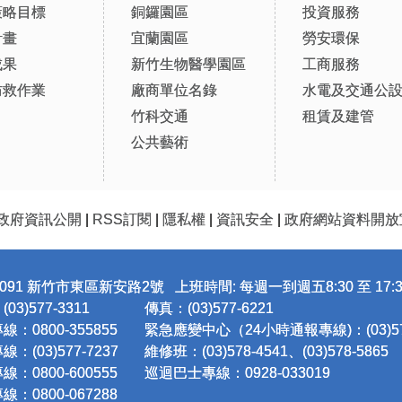
策略目標
銅鑼園區
投資服務
計畫
宜蘭園區
勞安環保
成果
新竹生物醫學園區
工商服務
防救作業
廠商單位名錄
水電及交通公
竹科交通
租賃及建管
公共藝術
政府資訊公開
|
RSS訂閱
|
隱私權
|
資訊安全
|
政府網站資料開放
091 新竹市東區新安路2號 上班時間: 每週一到週五8:30 至 17:3
3)577-3311
傳真：(03)577-6221
：0800-355855
緊急應變中心（24小時通報專線)：(03)577
：(03)577-7237
維修班：(03)578-4541、(03)578-5865
：0800-600555
巡迴巴士專線：0928-033019
：0800-067288