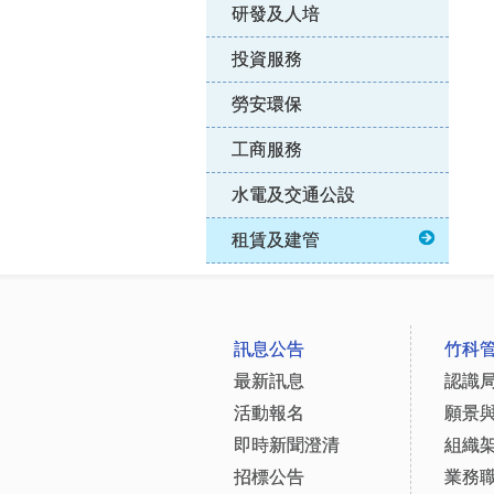
研發及人培
投資服務
勞安環保
工商服務
水電及交通公設
租賃及建管
:::
訊息公告
竹科
最新訊息
認識
活動報名
願景
即時新聞澄清
組織
招標公告
業務