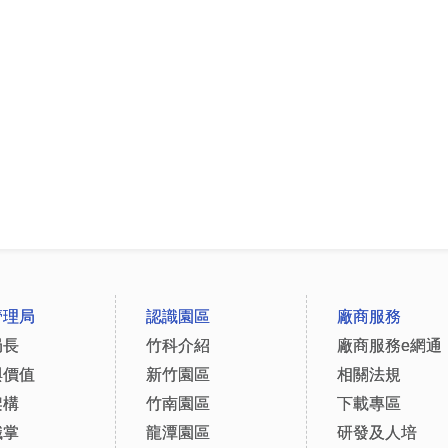
管理局
認識園區
廠商服務
局長
竹科介紹
廠商服務e網通
與價值
新竹園區
相關法規
架構
竹南園區
下載專區
職掌
龍潭園區
研發及人培