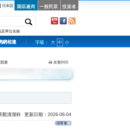
|
日本語
園區廠商
一般民眾
投資者
商及單位名錄
網網相連
字級：
大
中
小
護競賽
友善列印
景觀清潔科
更新日期：2026-06-04