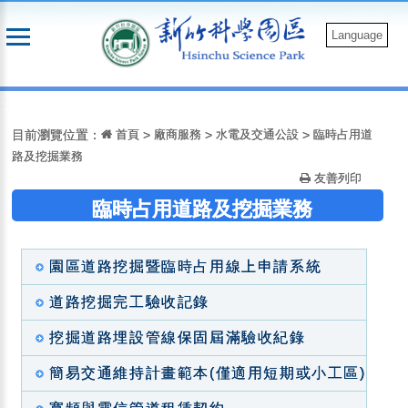
跳
到
Language
主
要
:::
內
容
目前瀏覽位置：
首頁
>
廠商服務
>
水電及交通公設
>
臨時占用道
路及挖掘業務
友善列印
臨時占用道路及挖掘業務
園區道路挖掘暨臨時占用線上申請系統
道路挖掘完工驗收記錄
挖掘道路埋設管線保固屆滿驗收紀錄
簡易交通維持計畫範本(僅適用短期或小工區)