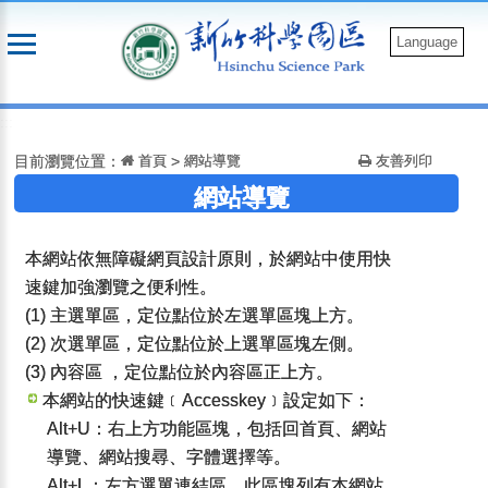
跳
到
Language
主
要
:::
內
容
目前瀏覽位置：
首頁
>
網站導覽
友善列印
網站導覽
本網站依無障礙網頁設計原則，於網站中使用快
速鍵加強瀏覽之便利性。
(1) 主選單區，定位點位於左選單區塊上方。
(2) 次選單區，定位點位於上選單區塊左側。
(3) 內容區 ，定位點位於內容區正上方。
本網站的快速鍵﹝Accesskey﹞設定如下：
Alt+U：右上方功能區塊，包括回首頁、網站
導覽、網站搜尋、字體選擇等。
Alt+L：左方選單連結區，此區塊列有本網站