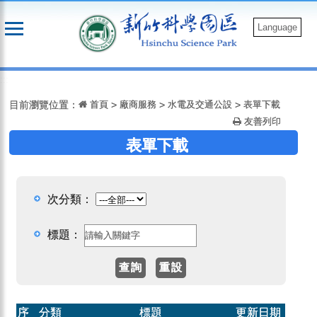
跳
到
Language
主
要
:::
內
容
目前瀏覽位置：
首頁
>
廠商服務
>
水電及交通公設
>
表單下載
友善列印
表單下載
次分類：
標題：
序
分類
標題
更新日期