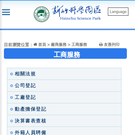
跳
到
Language
主
要
:::
內
容
目前瀏覽位置：
首頁
>
廠商服務
>
工商服務
友善列印
工商服務
相關法規
公司登記
工廠登記
動產擔保登記
決算書表查核
外籍人員聘僱