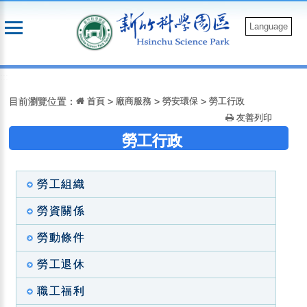
跳
到
Language
主
要
:::
內
容
目前瀏覽位置：
首頁
>
廠商服務
>
勞安環保
>
勞工行政
友善列印
勞工行政
勞工組織
勞資關係
勞動條件
勞工退休
職工福利