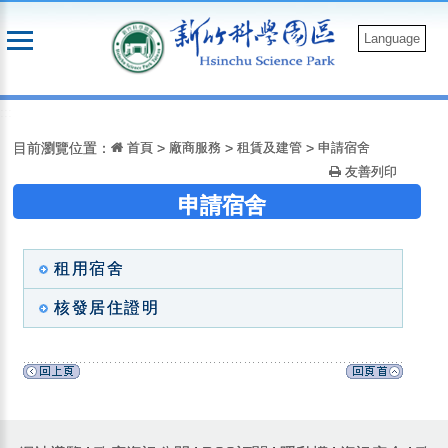
跳
到
Language
主
要
:::
內
容
目前瀏覽位置：
首頁
>
廠商服務
>
租賃及建管
>
申請宿舍
友善列印
申請宿舍
租用宿舍
核發居住證明