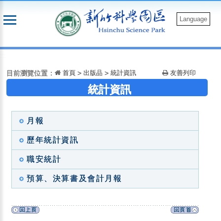
跳
到
Language
主
要
:::
內
容
目前瀏覽位置：
首頁
>
出版品
>
統計資訊
友善列印
統計資訊
月報
歷年統計資訊
職安統計
預算、決算書及會計月報