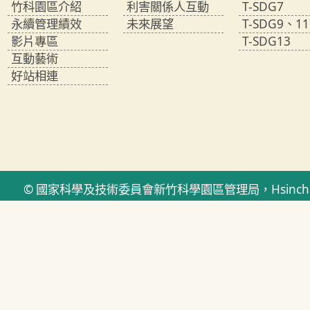
竹科園區介紹
利害關係人互動
T-SDG7
永續管理績效
未來展望
T-SDG9、11
影片專區
T-SDG13
互動藝術
好站相連
© 國家科學及技術委員會新竹科學園區管理局，Hsinchu Sci