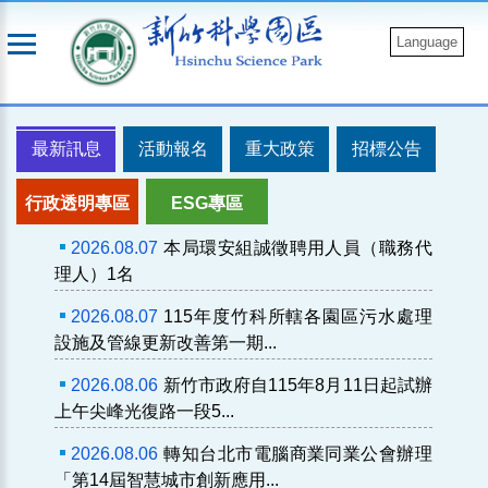
跳
到
Language
主
要
內
最新訊息
活動報名
重大政策
招標公告
容
行政透明專區
ESG專區
2026.08.07
本局環安組誠徵聘用人員（職務代
理人）1名
2026.08.07
115年度竹科所轄各園區污水處理
設施及管線更新改善第一期...
2026.08.06
新竹市政府自115年8月11日起試辦
上午尖峰光復路一段5...
2026.08.06
轉知台北市電腦商業同業公會辦理
「第14屆智慧城市創新應用...