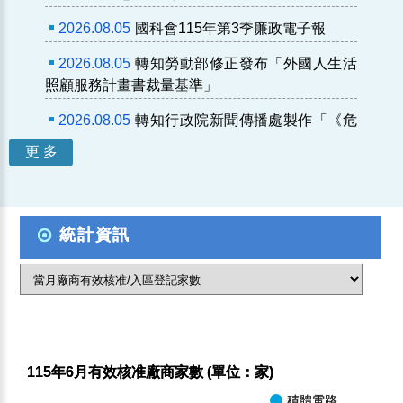
2026.08.05
國科會115年第3季廉政電子報
2026.08.05
轉知勞動部修正發布「外國人生活
照顧服務計畫書裁量基準」
2026.08.05
轉知行政院新聞傳播處製作「《危
老條例》修正草案與《都更條...
更 多
2026.08.05
職場性騷擾事件調查實務工作
坊-115年9月9日場次
統計資訊
2026.08.05
轉知行政院新聞傳播處製作「《食
品安全衛生管理法》修正草案...
2026.08.05
職場性騷擾事件調查實務工作
坊-115年9月1日場次
115年6月有效核准廠商家數 (單位：家)
積體電路