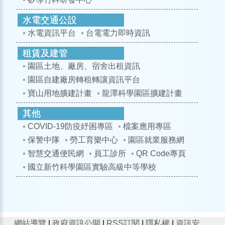
水電資訊平台
台電電力即時資訊
園區土地、廠房、宿舍出租資訊
園區自建廠房轉租轉讓資訊平台
寶山用地擴建計畫
龍潭科學園區擴建計畫
COVID-19防疫紓困專區
檔案應用專區
保警中隊
勞工育樂中心
園區就業服務網
智慧交通便民網
員工診所
QR Code專頁
國立新竹科學園區實驗高級中等學校
網站導覽
|
政府資訊公開
|
RSS訂閱
|
隱私權
|
資訊安