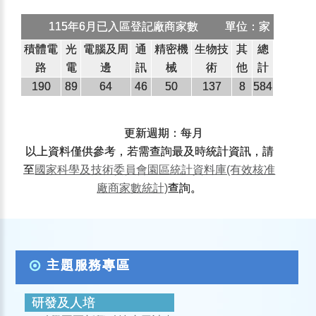
115年6月已入區登記廠商家數
單位：家
積體電
光
電腦及周
通
精密機
生物技
其
總
路
電
邊
訊
械
術
他
計
190
89
64
46
50
137
8
584
更新週期：每月
以上資料僅供參考，若需查詢最及時統計資訊，請
至
國家科學及技術委員會園區統計資料庫(有效核准
廠商家數統計)
查詢。
主題服務專區