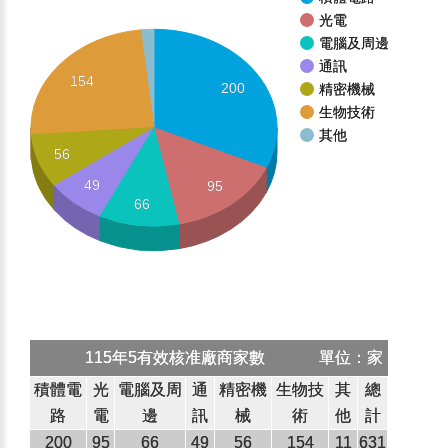
光電
電腦及周邊
通訊
154
200
精密機械
生物技術
其他
56
49
95
66
115年5有效核准廠商家數
單位：家
積體電
光
電腦及周
通
精密機
生物技
其
總
路
電
邊
訊
械
術
他
計
200
95
66
49
56
154
11
631