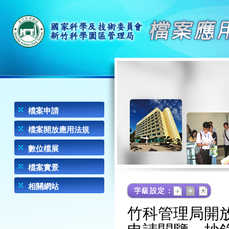
檔案申請
服務項目及資訊
檔案開放應用法規
申請書表
數位檔展
Q&A
歷史回顧
檔案實景
口述歷史
庫房實景
相關網站
字級設定：
晶圓介紹
庫房修繕實景紀錄
產官學研
竹科管理局開
修繕證明及審核文件
產業發展史
裝訂流程紀錄